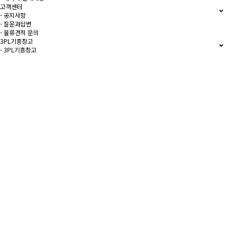
고객센터
- 공지사항
- 질문과답변
- 물류견적 문의
3PL기흥창고
- 3PL기흥창고