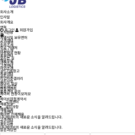
회사소개
인사말
회사개요
연혁
로그인
회원가입
조직현황
계열사및 보유면허
고객센터
수상내역
회사소개
주요 거래처
사업소개
차량보유 현황
홍보센터
오시는 길
채용정보
사업소개
고객센터
사업소개
3PL기흥창고
홍보센터
공지사항
지입차주갤러리
공지사항
제이비 일상
질문과답변
현장갤러리
물류견적 문의
제이비 현장이모저모
제이비원청계약서
고객센터
채용정보
공지사항
채용정보
고객센터
제이비 인재채용
(주)제이비의 새로운 소식을 알려드립니다.
고객센터
공지사항
공지사항
(주)제이비의 새로운 소식을 알려드립니다.
질문과답변
물류견적 문의