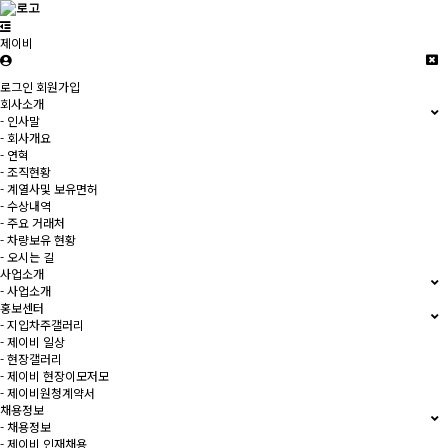
제이비
로그인
회원가입
회사소개
- 인사말
- 회사개요
- 연혁
- 조직현황
- 계열사및 보유면허
- 수상내역
- 주요 거래처
- 차량보유 현황
- 오시는 길
사업소개
- 사업소개
홍보센터
- 지입차주갤러리
- 제이비 일상
- 현장갤러리
- 제이비 현장이모저모
- 제이비원청계약서
채용정보
- 채용정보
- 제이비 인재채용