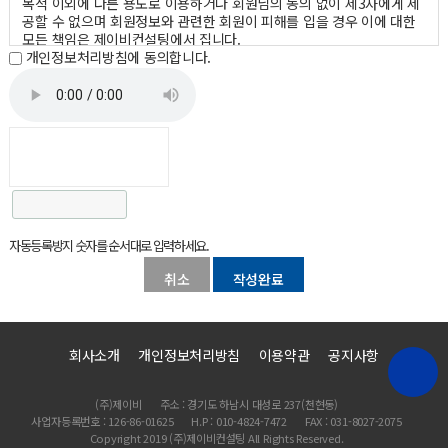
목적 이외에 다른 용도로 이용하거나 회원님의 동의 없이 제3자에게 제
공할 수 없으며 회원정보와 관련한 회원이 피해를 입을 경우 이에 대한
모든 책임은 제이비컨설팅에서 집니다.
개인정보처리방침에 동의합니다.
개인정보수집 또는 이용에 대한 동의 철회시 제이비컨설팅은(는) 개인
정보를 수집하지 않으며 개인정보는 철회와 동시에 삭제됩니다.
수집하는 개인정보 항목 및 수집방법
제이비컨설팅은(는) 이용자의 정보 수집시 서비스 제공에 필요한 최소
한의 정보만을 수집하며 민감한 개인정보의 수집을 엄격히 제한하고 있
습니다.
* 필수사항 : 이름
* 필수사항 : 이메일주소, 홈페이지주소, 전화번호(휴대폰), 주소
자동등록방지 숫자를 순서대로 입력하세요.
개인정보의 보유 및 이용기간
취소
제이비컨설팅은(는) 방문객께서 제이비컨설팅이(가) 제공하는 서비스를
받는 동안 개인정보를 계속 보유하며 맞춤화된 서비스 제공을 위해 이용
하게 됩니다. 다만 방문객께서 탈퇴를 원하시거나 제이비컨설팅 약관에
회사소개
개인정보처리방침
이용약관
공지사항
의거 방문객자격 상실의 경우에는 등록된 방문객의 정보는 완전히 삭제
되며 어떠한 용도로도 열람 또는 이용할 수 없도록 처리됩니다.
(주)제이비
주소 : 경기도 하남시 대성로 237(천현동)
사업자등록번호 : 126-86-01625
H.P : 010-4824-7472
FAX : 031-8027-2075
Copyright 2019 (주)제이비컨설팅 All Rights Reserved.