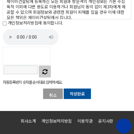
제이비컨설팅에 등록하신 모든 회원과 방문객의 개인정보는 기본 수집
목적 이외에 다른 용도로 이용하거나 회원님의 동의 없이 제3자에게 제
공할 수 없으며 회원정보와 관련한 회원이 피해를 입을 경우 이에 대한
모든 책임은 제이비컨설팅에서 집니다.
개인정보처리방침에 동의합니다.
개인정보수집 또는 이용에 대한 동의 철회시 제이비컨설팅은(는) 개인
정보를 수집하지 않으며 개인정보는 철회와 동시에 삭제됩니다.
수집하는 개인정보 항목 및 수집방법
제이비컨설팅은(는) 이용자의 정보 수집시 서비스 제공에 필요한 최소
한의 정보만을 수집하며 민감한 개인정보의 수집을 엄격히 제한하고 있
습니다.
* 필수사항 : 이름
* 필수사항 : 이메일주소, 홈페이지주소, 전화번호(휴대폰), 주소
자동등록방지 숫자를 순서대로 입력하세요.
개인정보의 보유 및 이용기간
취소
제이비컨설팅은(는) 방문객께서 제이비컨설팅이(가) 제공하는 서비스를
받는 동안 개인정보를 계속 보유하며 맞춤화된 서비스 제공을 위해 이용
하게 됩니다. 다만 방문객께서 탈퇴를 원하시거나 제이비컨설팅 약관에
의거 방문객자격 상실의 경우에는 등록된 방문객의 정보는 완전히 삭제
회사소개
개인정보처리방침
이용약관
공지사항
되며 어떠한 용도로도 열람 또는 이용할 수 없도록 처리됩니다.