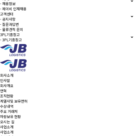
- 채용정보
- 제이비 인재채용
고객센터
- 공지사항
- 질문과답변
- 물류견적 문의
3PL기흥창고
- 3PL기흥창고
회사소개
인사말
회사개요
연혁
조직현황
계열사및 보유면허
수상내역
주요 거래처
차량보유 현황
오시는 길
사업소개
사업소개