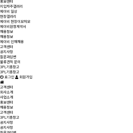
홍보센터
지입차주갤러리
제이비 일상
현장갤러리
제이비 현장이모저모
제이비원청계약서
채용정보
채용정보
제이비 인재채용
고객센터
공지사항
질문과답변
물류견적 문의
3PL기흥창고
3PL기흥창고
로그인
회원가입
고객센터
회사소개
사업소개
홍보센터
채용정보
고객센터
3PL기흥창고
공지사항
공지사항
질문과답변