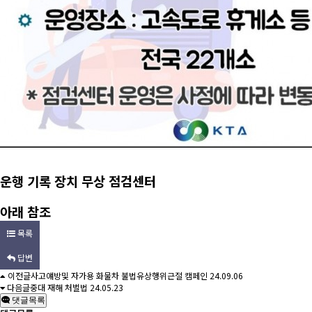
운행 기록 장치 무상 점검센터
아래 참조
목록
답변
이전글
사고얘방및 자가용 화물차 불법유상행위근절 캠페인
24.09.06
다음글
중대 재해 처벌법
24.05.23
댓글목록