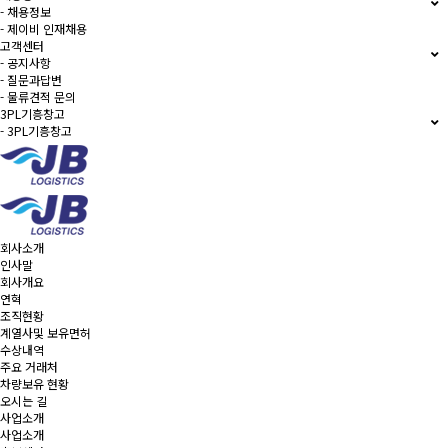
- 채용정보
- 제이비 인재채용
고객센터
- 공지사항
- 질문과답변
- 물류견적 문의
3PL기흥창고
- 3PL기흥창고
회사소개
인사말
회사개요
연혁
조직현황
계열사및 보유면허
수상내역
주요 거래처
차량보유 현황
오시는 길
사업소개
사업소개