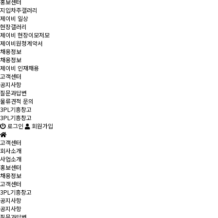
홍보센터
지입차주갤러리
제이비 일상
현장갤러리
제이비 현장이모저모
제이비원청계약서
채용정보
채용정보
제이비 인재채용
고객센터
공지사항
질문과답변
물류견적 문의
3PL기흥창고
3PL기흥창고
로그인
회원가입
고객센터
회사소개
사업소개
홍보센터
채용정보
고객센터
3PL기흥창고
공지사항
공지사항
질문과답변